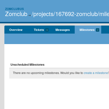
ZOMCLUBUS
Zomclub
/projects/167692-zomclub/mil
→
Overview
Tickets
Messages
Milestones
Unscheduled Milestones
There are no upcoming milestones. Would you like to
create a milestone