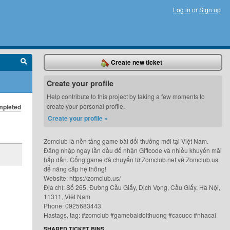
Log in
or
Sign up
Create new ticket
Create your profile
Help contribute to this project by taking a few moments to
create your personal profile.
pleted
Create your profile »
Zomclub là nền tảng game bài đổi thưởng mới tại Việt Nam.
Đăng nhập ngay lần đầu để nhận Giftcode và nhiều khuyến mãi
hấp dẫn. Cổng game đã chuyển từ Zomclub.net về Zomclub.us
để nâng cấp hệ thống!
Website: https://zomclub.us/
Địa chỉ: Số 265, Đường Cầu Giấy, Dịch Vọng, Cầu Giấy, Hà Nội,
11311, Việt Nam
Phone: 0925683443
Hastags, tag: #zomclub #gamebaidoithuong #cacuoc #nhacai
SHARED TICKET BINS