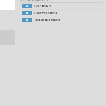
Open tickets
0
Resolved tickets
0
This week's tickets
0