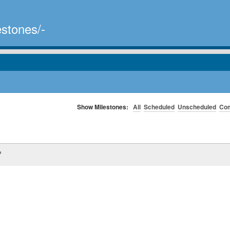
estones/-
Show Milestones:
All
Scheduled
Unscheduled
Com
?