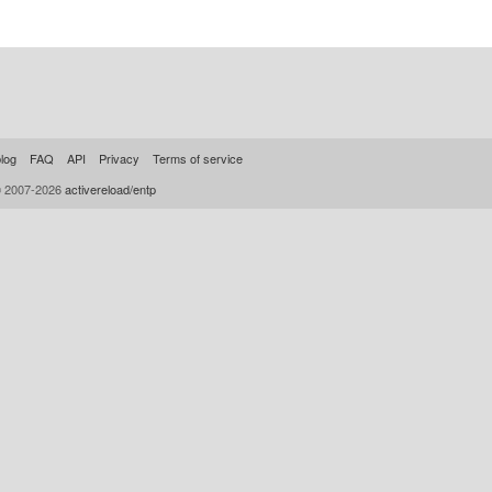
log
FAQ
API
Privacy
Terms of service
© 2007-2026
activereload/entp